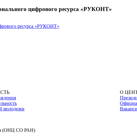
ионального цифрового ресурса «РУКОНТ»
ифрового ресурса «РУКОНТ»
СТЬ
О ЦЕН
еждения
Презид
ельность
Официа
ой молодежи
Ваканс
ия (ОНЦ СО РАН)