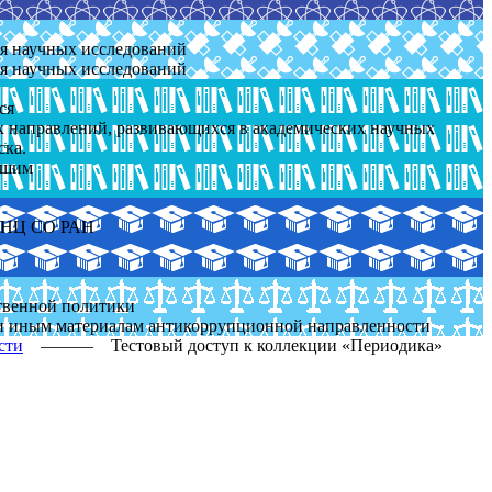
ля научных исследований
ля научных исследований
ся
ых направлений, развивающихся в академических научных
ска.
йшим
 ОНЦ СО РАН
ственной политики
и иным материалам антикоррупционной направленности
сти
———
Тестовый доступ к коллекции «Периодика»