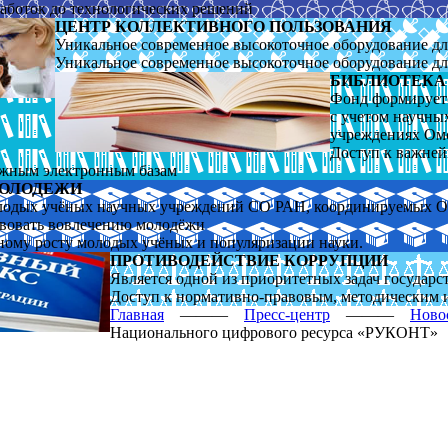
работок до технологических решений
ЦЕНТР КОЛЛЕКТИВНОГО ПОЛЬЗОВАНИЯ
Уникальное современное высокоточное оборудование д
Уникальное современное высокоточное оборудование д
БИБЛИОТЕКА
Фонд формирует
с уче­том научн
учреждениях Ом
Доступ к важне
ежным электронным базам
МОЛОДЕЖИ
лодых учёных научных учреждений СО РАН, координируемых
твовать вовлечению молодёжи
ьному росту молодых учёных и популяризации науки.
ПРОТИВОДЕЙСТВИЕ КОРРУПЦИИ
Является одной из приоритетных задач государ
Доступ к нормативно-правовым, методическим 
Главная
———
Пресс-центр
———
Ново
Национального цифрового ресурса «РУКОНТ»