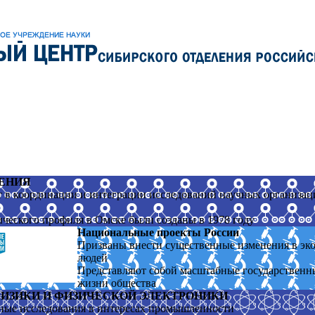
ЕНИЯ
в координации и интеграции исследований научных организац
ического профиля в Омске были созданы в 1978 году
Национальные проекты России
Призваны внести существенные изменения в эко
людей
Представляют собой масштабные государственн
жизни общества
ИЗИКИ И ФИЗИЧЕСКОЙ ЭЛЕКТРОНИКИ
ные исследования в интересах промышленности