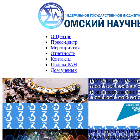
О Центре
Пресс-центр
Мероприятия
Отчетность
Контакты
Школы РАН
Дом ученых
НАУЧНЫЕ УЧРЕЖД
ОНЦ СО РАН участвует 
Первые подразделения
математического и хим
ИНСТИТУТ РАДИОФ
Фундаментальные науч