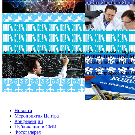
От исследований и раз
научно-образовательным электронным отечественным и заруб
СОВЕТ НАУЧНОЙ 
Объединяет Советы мо
Цель работы – способс
в науку, профессионал
Новости
Мероприятия Центра
Конференции
Публикации в СМИ
Фотогалерея