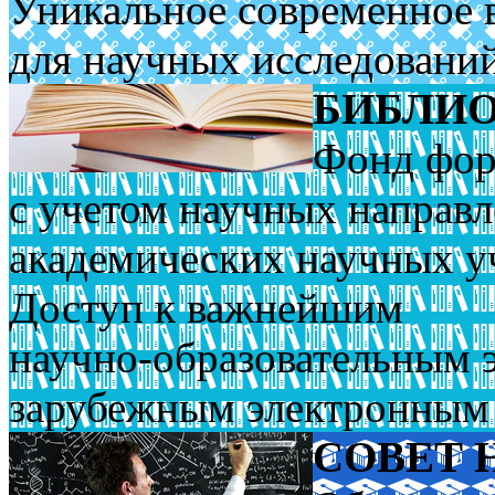
Уникальное современное 
для научных исследовани
БИБЛИ
Фонд фор
с уче­том научных направ
академических научных у
Доступ к важнейшим
научно-образовательным 
зарубежным электронным
СОВЕТ 