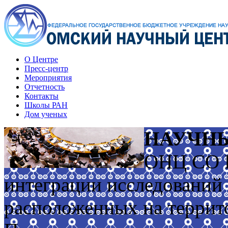
О Центре
Пресс-центр
Мероприятия
Отчетность
Контакты
Школы РАН
Дом ученых
НАУЧН
ОНЦ СО Р
интеграции исследований
расположенных на террит