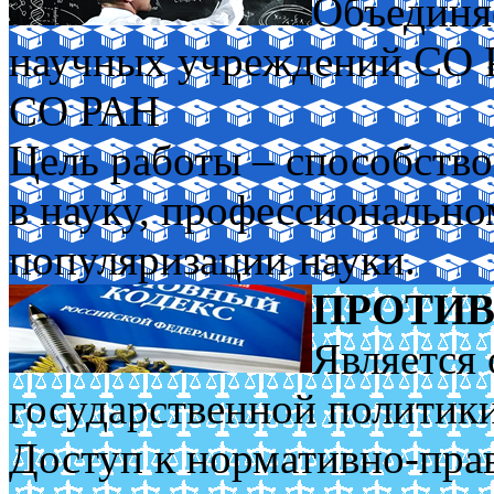
Объединя
научных учреждений СО
СО РАН
Цель работы – способств
в науку, профессиональн
популяризации науки.
ПРОТИВ
Является 
государственной политик
Доступ к нормативно-пра