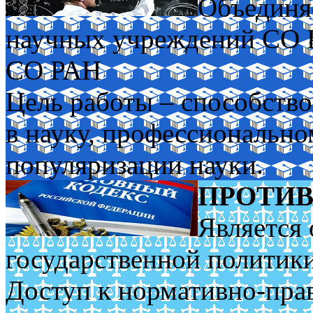
Объединя
научных учреждений СО
СО РАН
Цель работы – способств
в науку, профессиональн
популяризации науки.
ПРОТИВ
Является 
государственной политик
Доступ к нормативно-пра