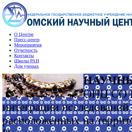
О Центре
Пресс-центр
Мероприятия
Отчетность
Контакты
Школы РАН
Дом ученых
НАУЧН
ОНЦ СО Р
интеграции исследований
расположенных на террит