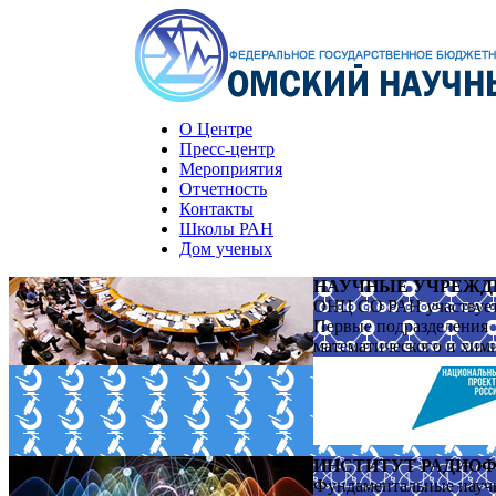
О Центре
Пресс-центр
Мероприятия
Отчетность
Контакты
Школы РАН
Дом ученых
НАУЧНЫЕ УЧРЕЖД
ОНЦ СО РАН участвует 
Первые подразделения
математического и хим
ИНСТИТУТ РАДИОФ
Фундаментальные науч