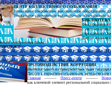
работок до технологических решений
ЦЕНТР КОЛЛЕКТИВНОГО ПОЛЬЗОВАНИЯ
Уникальное современное высокоточное оборудование д
Уникальное современное высокоточное оборудование д
БИБЛИОТЕКА
Фонд формирует
с уче­том научн
учреждениях Ом
Доступ к важне
ежным электронным базам
МОЛОДЕЖИ
лодых учёных научных учреждений СО РАН, координируемых
твовать вовлечению молодёжи
ьному росту молодых учёных и популяризации науки.
ПРОТИВОДЕЙСТВИЕ КОРРУПЦИИ
Является одной из приоритетных задач государ
Доступ к нормативно-правовым, методическим 
Главная
———
Пресс-центр
———
Ново
как ключевой элемент региональной социально