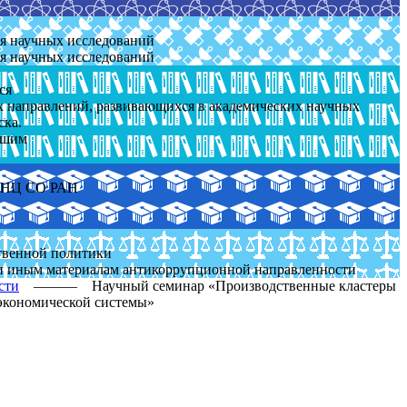
ля научных исследований
ля научных исследований
ся
ых направлений, развивающихся в академических научных
ска.
йшим
 ОНЦ СО РАН
ственной политики
и иным материалам антикоррупционной направленности
сти
———
Научный семинар «Производственные кластеры
-экономической системы»