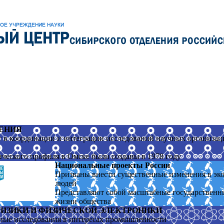
ЕНИЯ
в координации и интеграции исследований научных организац
ического профиля в Омске были созданы в 1978 году
Национальные проекты России
Призваны внести существенные изменения в эко
людей
Представляют собой масштабные государственн
жизни общества
ИЗИКИ И ФИЗИЧЕСКОЙ ЭЛЕКТРОНИКИ
ные исследования в интересах промышленности