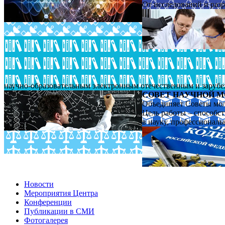
От исследований и раз
научно-образовательным электронным отечественным и заруб
СОВЕТ НАУЧНОЙ 
Объединяет Советы мо
Цель работы – способс
в науку, профессионал
Новости
Мероприятия Центра
Конференции
Публикации в СМИ
Фотогалерея