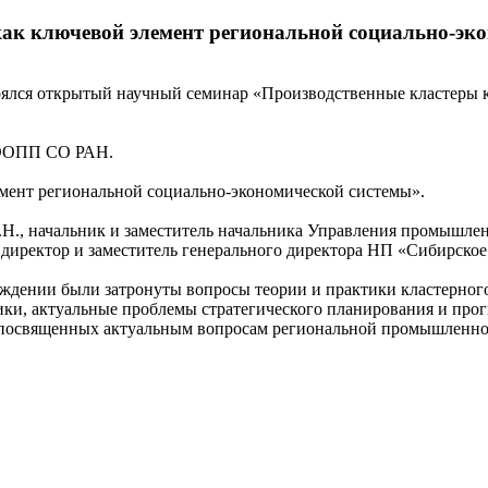
ак ключевой элемент региональной социально-эк
оялся открытый научный семинар «Производственные кластеры 
 ИЭОПП СО РАН.
емент региональной социально-экономической системы».
В.Н., начальник и заместитель начальника Управления промышл
 директор и заместитель генерального директора НП «Сибирско
ждении были затронуты вопросы теории и практики кластерного
, актуальные проблемы стратегического планирования и прогно
 посвященных актуальным вопросам региональной промышленной