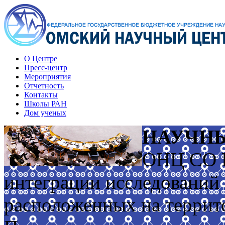
О Центре
Пресс-центр
Мероприятия
Отчетность
Контакты
Школы РАН
Дом ученых
НАУЧН
ОНЦ СО Р
интеграции исследований
расположенных на террит