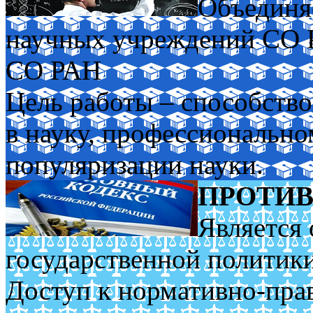
Объединя
научных учреждений СО
СО РАН
Цель работы – способств
в науку, профессиональн
популяризации науки.
ПРОТИВ
Является 
государственной политик
Доступ к нормативно-пра