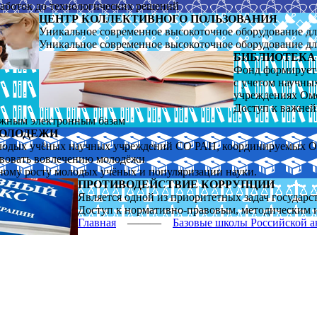
работок до технологических решений
ЦЕНТР КОЛЛЕКТИВНОГО ПОЛЬЗОВАНИЯ
Уникальное современное высокоточное оборудование д
Уникальное современное высокоточное оборудование д
БИБЛИОТЕКА
Фонд формирует
с уче­том научн
учреждениях Ом
Доступ к важне
ежным электронным базам
МОЛОДЕЖИ
лодых учёных научных учреждений СО РАН, координируемых
твовать вовлечению молодёжи
ьному росту молодых учёных и популяризации науки.
ПРОТИВОДЕЙСТВИЕ КОРРУПЦИИ
Является одной из приоритетных задач государ
Доступ к нормативно-правовым, методическим 
Главная
———
Базовые школы Российской а