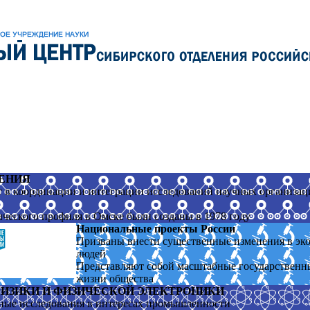
ЕНИЯ
в координации и интеграции исследований научных организац
ического профиля в Омске были созданы в 1978 году
Национальные проекты России
Призваны внести существенные изменения в эко
людей
Представляют собой масштабные государственн
жизни общества
ИЗИКИ И ФИЗИЧЕСКОЙ ЭЛЕКТРОНИКИ
ные исследования в интересах промышленности