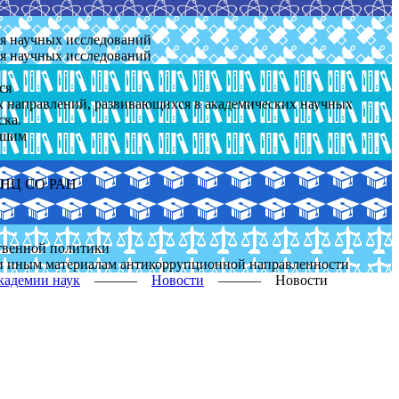
ля научных исследований
ля научных исследований
ся
ых направлений, развивающихся в академических научных
ска.
йшим
 ОНЦ СО РАН
ственной политики
и иным материалам антикоррупционной направленности
кадемии наук
———
Новости
———
Новости