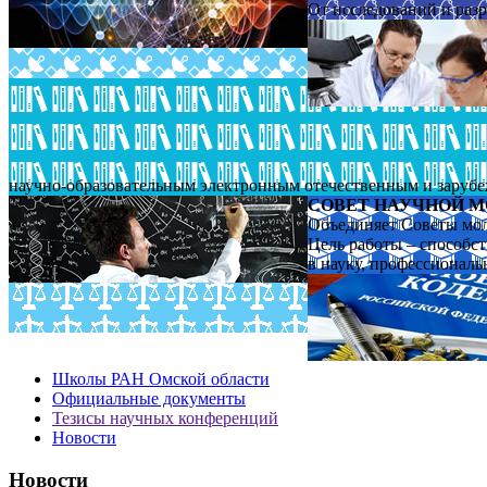
От исследований и раз
научно-образовательным электронным отечественным и заруб
СОВЕТ НАУЧНОЙ 
Объединяет Советы мо
Цель работы – способс
в науку, профессионал
Школы РАН Омской области
Официальные документы
Тезисы научных конференций
Новости
Новости