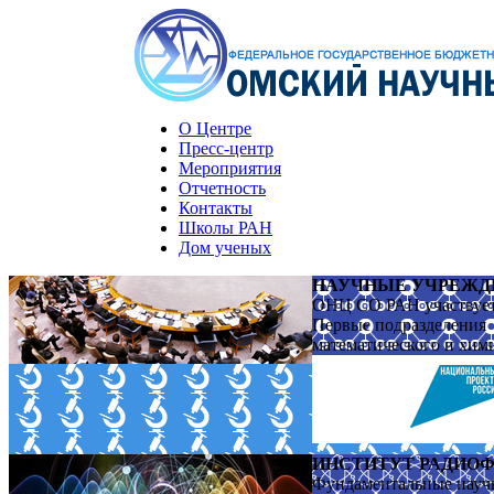
О Центре
Пресс-центр
Мероприятия
Отчетность
Контакты
Школы РАН
Дом ученых
НАУЧНЫЕ УЧРЕЖД
ОНЦ СО РАН участвует 
Первые подразделения
математического и хим
ИНСТИТУТ РАДИОФ
Фундаментальные науч